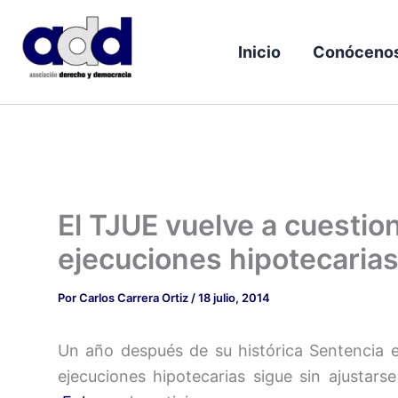
Ir
al
Inicio
Conóceno
contenido
El TJUE vuelve a cuestio
ejecuciones hipotecaria
Por
Carlos Carrera Ortiz
/
18 julio, 2014
Un año después de su histórica Sentencia 
ejecuciones hipotecarias sigue sin ajustar