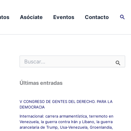
Busc
tos
Asóciate
Eventos
Contacto
B
u
s
c
Últimas entradas
a
r
p
V CONGRESO DE GENTES DEL DERECHO. PARA LA
o
DEMOCRACIA
r
:
Internacional: carrera armamentística, terremoto en
Venezuela, la guerra contra Irán y Líbano, la guerra
arancelaria de Trump, Usa-Venezuela, Groenlandia,