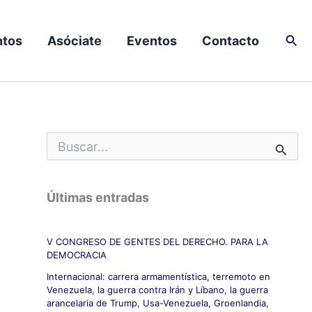
Busc
tos
Asóciate
Eventos
Contacto
B
u
s
c
Últimas entradas
a
r
p
V CONGRESO DE GENTES DEL DERECHO. PARA LA
o
DEMOCRACIA
r
:
Internacional: carrera armamentística, terremoto en
Venezuela, la guerra contra Irán y Líbano, la guerra
arancelaria de Trump, Usa-Venezuela, Groenlandia,