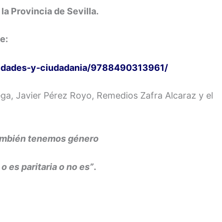
 la Provincia de Sevilla.
e:
inidades-y-ciudadania/9788490313961/
ga, Javier Pérez Royo, Remedios Zafra Alcaraz y el
ambién tenemos género
o es paritaria o no es”
.