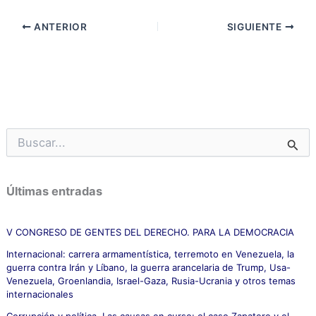
ANTERIOR
SIGUIENTE
B
u
s
c
Últimas entradas
a
r
p
V CONGRESO DE GENTES DEL DERECHO. PARA LA DEMOCRACIA
o
Internacional: carrera armamentística, terremoto en Venezuela, la
r
guerra contra Irán y Líbano, la guerra arancelaria de Trump, Usa-
:
Venezuela, Groenlandia, Israel-Gaza, Rusia-Ucrania y otros temas
internacionales
Corrupción y política. Las causas en curso: el caso Zapatero y el