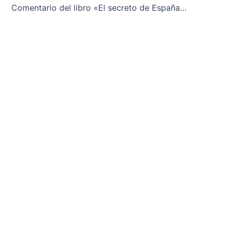
Comentario del libro «El secreto de España», de Juan Marichal, en el artículo de José Ignacio Torreblanca: «Los usurpadores del liberalismo»