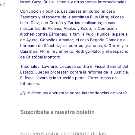
Israel-Gaza, Rusia-Ucrania y otros temas internacionales
Jornada: ¿Los jueces contra la corrupción? El caso de los ERE
Corrupción y política. Las causas en curso: el caso
Zapatero y el rescate de la aerolínea Plus Ultra; el caso
Leire Díez, con Cerdán y Zarrías implicados; el caso
mascarillas de Aldama, Ábalos y Koldo; la Operación
Kitchen contra Bárcenas; la familia Pujol; Púnica; la pareja
de Ayuso, González Amador; el caso Begoña Gómez y el
hermano de Sánchez; las puertas giratorias; la Gürtel y la
Caja B del PP; el rey emérito; Rodrigo Rato; y el despacho
de Cristóbal Montoro.
Tribunales: Lawfare. La causa contra el Fiscal General del
Estado. Jueces protestan contra la reforma de la Justicia.
El fiscal llevará la instrucción penal. Otros temas de
tribunales.
¿Qué dicen las encuestas sobre las tendencias de voto?
Suscríbete a nuestro boletín
Si quieres estar al corriente de las