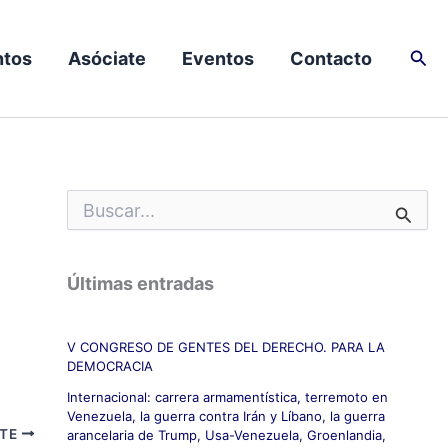
Busc
tos
Asóciate
Eventos
Contacto
B
u
s
c
Últimas entradas
a
r
p
V CONGRESO DE GENTES DEL DERECHO. PARA LA
o
DEMOCRACIA
r
:
Internacional: carrera armamentística, terremoto en
Venezuela, la guerra contra Irán y Líbano, la guerra
NTE
arancelaria de Trump, Usa-Venezuela, Groenlandia,