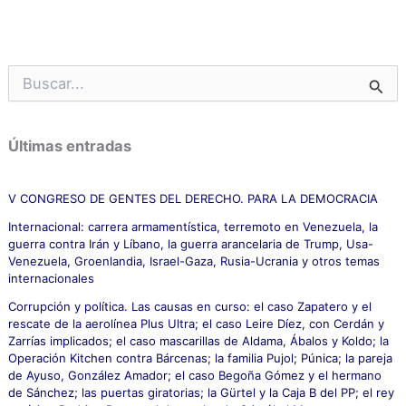
B
u
s
c
Últimas entradas
a
r
p
V CONGRESO DE GENTES DEL DERECHO. PARA LA DEMOCRACIA
o
Internacional: carrera armamentística, terremoto en Venezuela, la
r
guerra contra Irán y Líbano, la guerra arancelaria de Trump, Usa-
:
Venezuela, Groenlandia, Israel-Gaza, Rusia-Ucrania y otros temas
internacionales
Corrupción y política. Las causas en curso: el caso Zapatero y el
rescate de la aerolínea Plus Ultra; el caso Leire Díez, con Cerdán y
Zarrías implicados; el caso mascarillas de Aldama, Ábalos y Koldo; la
Operación Kitchen contra Bárcenas; la familia Pujol; Púnica; la pareja
de Ayuso, González Amador; el caso Begoña Gómez y el hermano
de Sánchez; las puertas giratorias; la Gürtel y la Caja B del PP; el rey