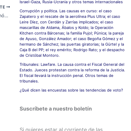
Israel-Gaza, Rusia-Ucrania y otros temas internacionales
NTE
Corrupción y política. Las causas en curso: el caso
Por una reforma federal del Estado autonómico, Carmen Calvo y Gregorio Cámara
Zapatero y el rescate de la aerolínea Plus Ultra; el caso
Leire Díez, con Cerdán y Zarrías implicados; el caso
mascarillas de Aldama, Ábalos y Koldo; la Operación
Kitchen contra Bárcenas; la familia Pujol; Púnica; la pareja
de Ayuso, González Amador; el caso Begoña Gómez y el
hermano de Sánchez; las puertas giratorias; la Gürtel y la
Caja B del PP; el rey emérito; Rodrigo Rato; y el despacho
de Cristóbal Montoro.
Tribunales: Lawfare. La causa contra el Fiscal General del
Estado. Jueces protestan contra la reforma de la Justicia.
El fiscal llevará la instrucción penal. Otros temas de
tribunales.
¿Qué dicen las encuestas sobre las tendencias de voto?
Suscríbete a nuestro boletín
Si quieres estar al corriente de las