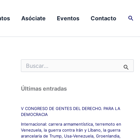
Busc
tos
Asóciate
Eventos
Contacto
B
u
s
c
Últimas entradas
a
r
p
V CONGRESO DE GENTES DEL DERECHO. PARA LA
o
DEMOCRACIA
r
:
Internacional: carrera armamentística, terremoto en
Venezuela, la guerra contra Irán y Líbano, la guerra
arancelaria de Trump, Usa-Venezuela, Groenlandia,