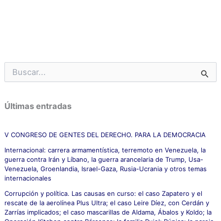
B
u
s
c
Últimas entradas
a
r
p
V CONGRESO DE GENTES DEL DERECHO. PARA LA DEMOCRACIA
o
Internacional: carrera armamentística, terremoto en Venezuela, la
r
guerra contra Irán y Líbano, la guerra arancelaria de Trump, Usa-
:
Venezuela, Groenlandia, Israel-Gaza, Rusia-Ucrania y otros temas
internacionales
Corrupción y política. Las causas en curso: el caso Zapatero y el
rescate de la aerolínea Plus Ultra; el caso Leire Díez, con Cerdán y
Zarrías implicados; el caso mascarillas de Aldama, Ábalos y Koldo; la