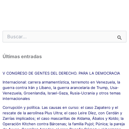
B
u
s
c
Últimas entradas
a
r
p
V CONGRESO DE GENTES DEL DERECHO. PARA LA DEMOCRACIA
o
Internacional: carrera armamentística, terremoto en Venezuela, la
r
guerra contra Irán y Líbano, la guerra arancelaria de Trump, Usa-
:
Venezuela, Groenlandia, Israel-Gaza, Rusia-Ucrania y otros temas
internacionales
Corrupción y política. Las causas en curso: el caso Zapatero y el
rescate de la aerolínea Plus Ultra; el caso Leire Díez, con Cerdán y
Zarrías implicados; el caso mascarillas de Aldama, Ábalos y Koldo; la
Operación Kitchen contra Bárcenas; la familia Pujol; Púnica; la pareja