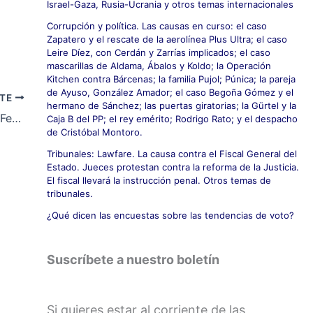
Israel-Gaza, Rusia-Ucrania y otros temas internacionales
Corrupción y política. Las causas en curso: el caso
Zapatero y el rescate de la aerolínea Plus Ultra; el caso
Leire Díez, con Cerdán y Zarrías implicados; el caso
mascarillas de Aldama, Ábalos y Koldo; la Operación
Kitchen contra Bárcenas; la familia Pujol; Púnica; la pareja
de Ayuso, González Amador; el caso Begoña Gómez y el
NTE
hermano de Sánchez; las puertas giratorias; la Gürtel y la
Acto de entrega del XXX Premio Plácido Fernández Viagas 2013
Caja B del PP; el rey emérito; Rodrigo Rato; y el despacho
de Cristóbal Montoro.
Tribunales: Lawfare. La causa contra el Fiscal General del
Estado. Jueces protestan contra la reforma de la Justicia.
El fiscal llevará la instrucción penal. Otros temas de
tribunales.
¿Qué dicen las encuestas sobre las tendencias de voto?
Suscríbete a nuestro boletín
Si quieres estar al corriente de las