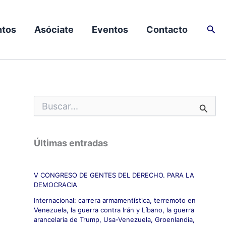
Busc
tos
Asóciate
Eventos
Contacto
B
u
s
c
Últimas entradas
a
r
p
V CONGRESO DE GENTES DEL DERECHO. PARA LA
o
DEMOCRACIA
r
:
Internacional: carrera armamentística, terremoto en
Venezuela, la guerra contra Irán y Líbano, la guerra
arancelaria de Trump, Usa-Venezuela, Groenlandia,