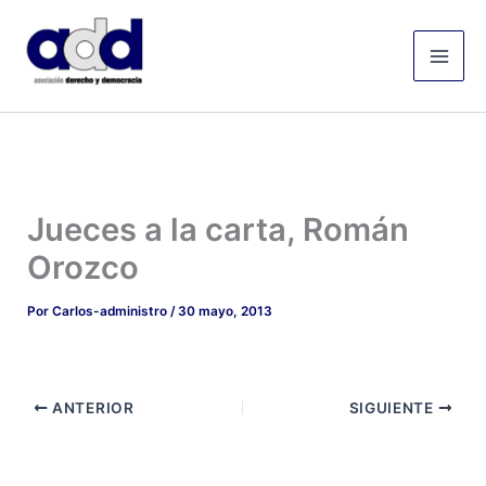
Ir
Mai
al
Men
contenido
Jueces a la carta, Román
Orozco
Por
Carlos-administro
/
30 mayo, 2013
ANTERIOR
SIGUIENTE