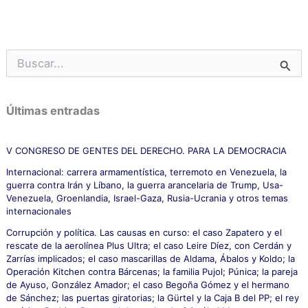
B
u
s
c
Últimas entradas
a
r
p
V CONGRESO DE GENTES DEL DERECHO. PARA LA DEMOCRACIA
o
Internacional: carrera armamentística, terremoto en Venezuela, la
r
guerra contra Irán y Líbano, la guerra arancelaria de Trump, Usa-
:
Venezuela, Groenlandia, Israel-Gaza, Rusia-Ucrania y otros temas
internacionales
Corrupción y política. Las causas en curso: el caso Zapatero y el
rescate de la aerolínea Plus Ultra; el caso Leire Díez, con Cerdán y
Zarrías implicados; el caso mascarillas de Aldama, Ábalos y Koldo; la
Operación Kitchen contra Bárcenas; la familia Pujol; Púnica; la pareja
de Ayuso, González Amador; el caso Begoña Gómez y el hermano
de Sánchez; las puertas giratorias; la Gürtel y la Caja B del PP; el rey