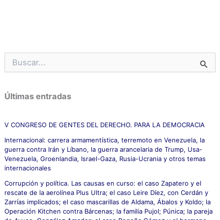
B
u
s
c
Últimas entradas
a
r
p
V CONGRESO DE GENTES DEL DERECHO. PARA LA DEMOCRACIA
o
Internacional: carrera armamentística, terremoto en Venezuela, la
r
guerra contra Irán y Líbano, la guerra arancelaria de Trump, Usa-
:
Venezuela, Groenlandia, Israel-Gaza, Rusia-Ucrania y otros temas
internacionales
Corrupción y política. Las causas en curso: el caso Zapatero y el
rescate de la aerolínea Plus Ultra; el caso Leire Díez, con Cerdán y
Zarrías implicados; el caso mascarillas de Aldama, Ábalos y Koldo; la
Operación Kitchen contra Bárcenas; la familia Pujol; Púnica; la pareja