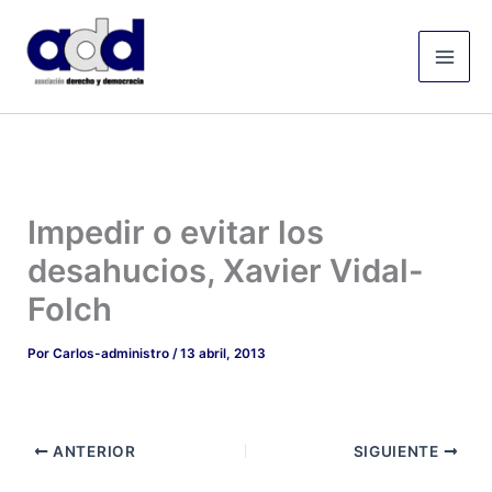
Ir
Mai
al
Men
contenido
Impedir o evitar los
desahucios, Xavier Vidal-
Folch
Por
Carlos-administro
/
13 abril, 2013
ANTERIOR
SIGUIENTE