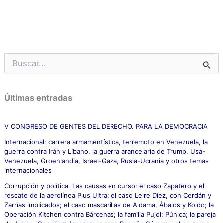
B
u
s
c
Últimas entradas
a
r
p
V CONGRESO DE GENTES DEL DERECHO. PARA LA DEMOCRACIA
o
Internacional: carrera armamentística, terremoto en Venezuela, la
r
guerra contra Irán y Líbano, la guerra arancelaria de Trump, Usa-
:
Venezuela, Groenlandia, Israel-Gaza, Rusia-Ucrania y otros temas
internacionales
Corrupción y política. Las causas en curso: el caso Zapatero y el
rescate de la aerolínea Plus Ultra; el caso Leire Díez, con Cerdán y
Zarrías implicados; el caso mascarillas de Aldama, Ábalos y Koldo; la
Operación Kitchen contra Bárcenas; la familia Pujol; Púnica; la pareja