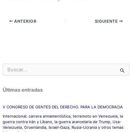
ANTERIOR
SIGUIENTE
B
u
s
c
Últimas entradas
a
r
p
V CONGRESO DE GENTES DEL DERECHO. PARA LA DEMOCRACIA
o
Internacional: carrera armamentística, terremoto en Venezuela, la
r
guerra contra Irán y Líbano, la guerra arancelaria de Trump, Usa-
:
Venezuela, Groenlandia, Israel-Gaza, Rusia-Ucrania y otros temas