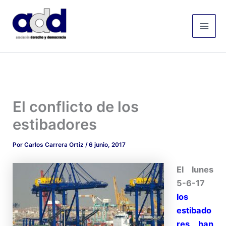
Ir
Mai
al
Men
contenido
El conflicto de los
estibadores
Por
Carlos Carrera Ortiz
/
6 junio, 2017
El lunes
5-6-17
los
estibado
res han