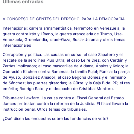
Últimas entradas
a
r
p
V CONGRESO DE GENTES DEL DERECHO. PARA LA DEMOCRACIA
o
Internacional: carrera armamentística, terremoto en Venezuela, la
r
guerra contra Irán y Líbano, la guerra arancelaria de Trump, Usa-
:
Venezuela, Groenlandia, Israel-Gaza, Rusia-Ucrania y otros temas
internacionales
Corrupción y política. Las causas en curso: el caso Zapatero y el
rescate de la aerolínea Plus Ultra; el caso Leire Díez, con Cerdán y
Zarrías implicados; el caso mascarillas de Aldama, Ábalos y Koldo; la
Operación Kitchen contra Bárcenas; la familia Pujol; Púnica; la pareja
de Ayuso, González Amador; el caso Begoña Gómez y el hermano
de Sánchez; las puertas giratorias; la Gürtel y la Caja B del PP; el rey
emérito; Rodrigo Rato; y el despacho de Cristóbal Montoro.
Tribunales: Lawfare. La causa contra el Fiscal General del Estado.
Jueces protestan contra la reforma de la Justicia. El fiscal llevará la
instrucción penal. Otros temas de tribunales.
¿Qué dicen las encuestas sobre las tendencias de voto?