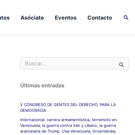
Busc
tos
Asóciate
Eventos
Contacto
B
u
s
c
Últimas entradas
a
r
p
V CONGRESO DE GENTES DEL DERECHO. PARA LA
o
DEMOCRACIA
r
:
Internacional: carrera armamentística, terremoto en
Venezuela, la guerra contra Irán y Líbano, la guerra
arancelaria de Trump, Usa-Venezuela, Groenlandia,