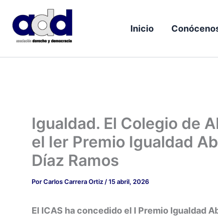
Ir
al
Inicio
Conóceno
contenido
Igualdad. El Colegio de 
el Ier Premio Igualdad A
Díaz Ramos
Por
Carlos Carrera Ortiz
/
15 abril, 2026
El ICAS ha concedido el I Premio Igualdad A