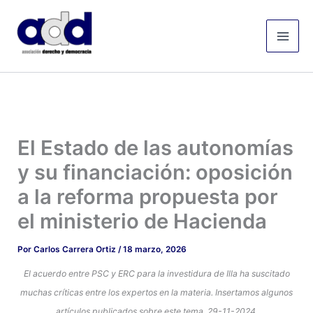
Ir
Mai
al
Men
contenido
El Estado de las autonomías
y su financiación: oposición
a la reforma propuesta por
el ministerio de Hacienda
Por
Carlos Carrera Ortiz
/
18 marzo, 2026
El acuerdo entre PSC y ERC para la investidura de Illa ha suscitado
muchas críticas entre los expertos en la materia.
Insertamos algunos
artículos publicados sobre este tema. 29-11-2024.