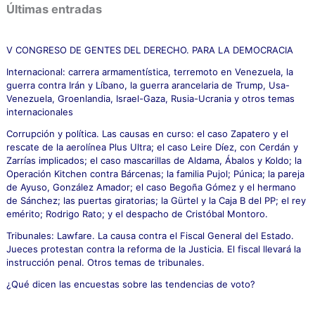
c
Últimas entradas
a
r
p
V CONGRESO DE GENTES DEL DERECHO. PARA LA DEMOCRACIA
o
Internacional: carrera armamentística, terremoto en Venezuela, la
r
guerra contra Irán y Líbano, la guerra arancelaria de Trump, Usa-
:
Venezuela, Groenlandia, Israel-Gaza, Rusia-Ucrania y otros temas
internacionales
Corrupción y política. Las causas en curso: el caso Zapatero y el
rescate de la aerolínea Plus Ultra; el caso Leire Díez, con Cerdán y
Zarrías implicados; el caso mascarillas de Aldama, Ábalos y Koldo; la
Operación Kitchen contra Bárcenas; la familia Pujol; Púnica; la pareja
de Ayuso, González Amador; el caso Begoña Gómez y el hermano
de Sánchez; las puertas giratorias; la Gürtel y la Caja B del PP; el rey
emérito; Rodrigo Rato; y el despacho de Cristóbal Montoro.
Tribunales: Lawfare. La causa contra el Fiscal General del Estado.
Jueces protestan contra la reforma de la Justicia. El fiscal llevará la
instrucción penal. Otros temas de tribunales.
¿Qué dicen las encuestas sobre las tendencias de voto?