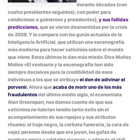
durante décadas (con
cuatro presidentes seguidos), con poder para
condicionar a gobiernos y presidentes],
y
sus fallidas
predicciones,
que se vieron desmentidas por la crisis
de 2008. Y lo compara con los gurús actuales de la
Inteligencia Artificial, que utilizan una escenografía
más moderna para hacer vaticinios sobre el mundo
que viene. Estos últimos le dan más miedo. Dice Muñoz
Molina «El vestuario y la escenografía han sido
siempre decisivos para la credibilidad de esos
individuos a los que se atribuye
el don de adivinar el
porvenir.
Ahora que
acaba de morir uno de los más
fraudulentos
del último medio siglo, el economista
Alan Greenspan, nos damos cuenta de que sus
vaticinios no habrían tenido tanto éxito sin el
acompañamiento de sus ropajes y sus atributos
rituales: el traje negro, la corbata funeraria, la cara de
vejez perenne desde que era joven, las gafas de
montura negra y cristales gruesos; y además el atril