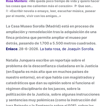
Rosa Montero
: «Me queda poco tiempo de vida y quiero hacer
las cosas que me calienten más el corazón»
.
P: Que son…
R:
«Escribir novela o ensayo, leer, escuchar música, pasear
por el monte, vivir con los amigos…»
La Casa Museo Sorolla (Madrid) está en proceso de
ampliación y remodelación tras la adquisición de una
finca próxima que permite ampliar el museo por
detrás, pasando de 1.700 a 5.500 metros cuadrados.
Enlace
. 28-6-2026.
La bata rosa, de Joaquín Sorolla.
Natalia Junquera escribe un reportaje sobre el
problema de la desconfianza ciudadana en la Justicia
(en España es más alta que en muchos países de
nuestro entorno), en el que habla con magistrados y
catedráticos que dan su opinión sobre si funciona el
régimen disciplinario de los jueces, sobre la
politización de la Justicia, sobre algunas instrucciones
y sentencias muy polémicas (como la instrucción del
juez Peinado y la Sentencia sobre el FGE), sobre las