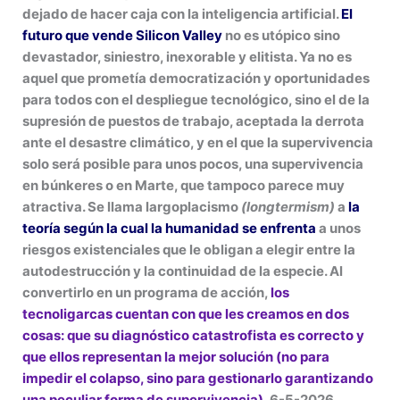
dejado de hacer caja con la inteligencia artificial.
El
futuro que vende Silicon Valley
no es utópico sino
devastador, siniestro, inexorable y elitista. Ya no es
aquel que prometía democratización y oportunidades
para todos con el despliegue tecnológico, sino el de la
supresión de puestos de trabajo, aceptada la derrota
ante el desastre climático, y en el que la supervivencia
solo será posible para unos pocos, una supervivencia
en búnkeres o en Marte, que tampoco parece muy
atractiva. Se llama largoplacismo
(longtermism)
a
la
teoría según la cual la humanidad se enfrenta
a unos
riesgos existenciales que le obligan a elegir entre la
autodestrucción y la continuidad de la especie. Al
convertirlo en un programa de acción,
los
tecnoligarcas cuentan con que les creamos en dos
cosas: que su diagnóstico catastrofista es correcto y
que ellos representan la mejor solución (no para
impedir el colapso, sino para gestionarlo garantizando
una peculiar forma de supervivencia).
6-5-2026.