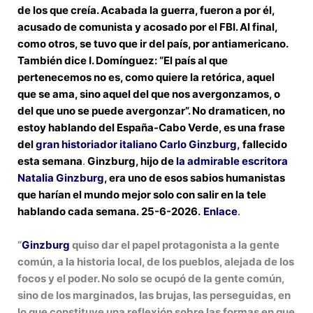
de los que creía. Acabada la guerra, fueron a por él,
acusado de comunista y acosado por el FBI. Al final,
como otros, se tuvo que ir del país, por antiamericano.
También dice I. Domínguez: “El país al que
pertenecemos no es, como quiere la retórica, aquel
que se ama, sino aquel del que nos avergonzamos, o
del que uno se puede avergonzar”. No dramaticen, no
estoy hablando del España-Cabo Verde, es una frase
del
gran historiador italiano Carlo Ginzburg,
fallecido
esta semana
.
Ginzburg, hijo de
la admirable escritora
Natalia Ginzburg
, era uno de esos sabios humanistas
que harían el mundo mejor solo con salir en la tele
hablando cada semana. 25-6-2026.
Enlace
.
“
Ginzburg
quiso dar el papel protagonista a la gente
común, a la historia local, de los pueblos, alejada de los
focos y el poder. No solo se ocupó de la gente común,
sino de los marginados, las brujas, las perseguidas, en
lo que constituye una reflexión sobre las formas en que