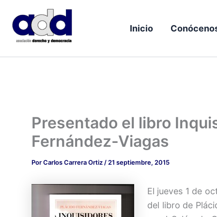
Ir
al
Inicio
Conóceno
contenido
Presentado el libro Inqui
Fernández-Viagas
Por
Carlos Carrera Ortiz
/
21 septiembre, 2015
El jueves 1 de oc
del libro de Plá