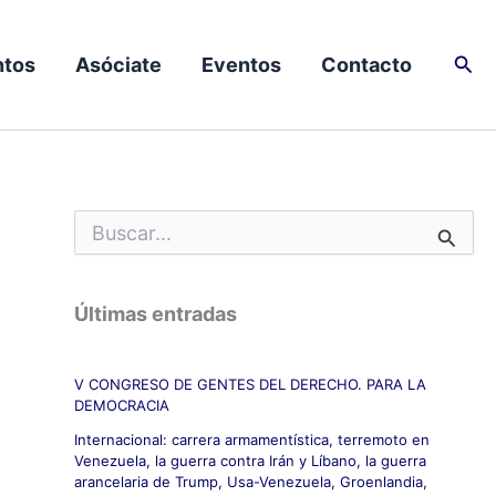
Busc
tos
Asóciate
Eventos
Contacto
B
u
s
c
Últimas entradas
a
r
p
V CONGRESO DE GENTES DEL DERECHO. PARA LA
o
DEMOCRACIA
r
:
Internacional: carrera armamentística, terremoto en
Venezuela, la guerra contra Irán y Líbano, la guerra
arancelaria de Trump, Usa-Venezuela, Groenlandia,