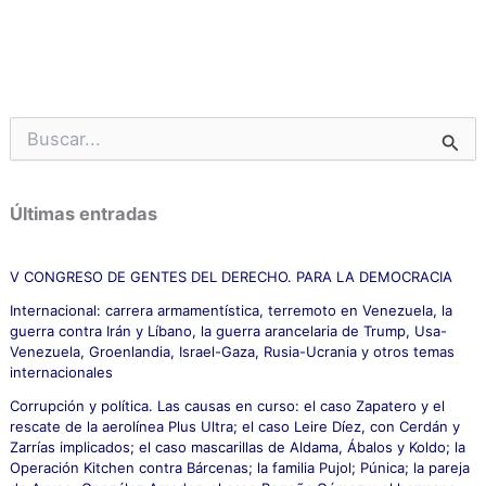
B
u
s
c
Últimas entradas
a
r
p
V CONGRESO DE GENTES DEL DERECHO. PARA LA DEMOCRACIA
o
Internacional: carrera armamentística, terremoto en Venezuela, la
r
guerra contra Irán y Líbano, la guerra arancelaria de Trump, Usa-
:
Venezuela, Groenlandia, Israel-Gaza, Rusia-Ucrania y otros temas
internacionales
Corrupción y política. Las causas en curso: el caso Zapatero y el
rescate de la aerolínea Plus Ultra; el caso Leire Díez, con Cerdán y
Zarrías implicados; el caso mascarillas de Aldama, Ábalos y Koldo; la
Operación Kitchen contra Bárcenas; la familia Pujol; Púnica; la pareja