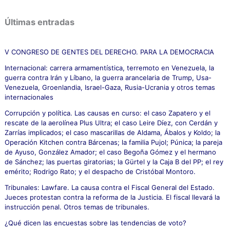
s
c
Últimas entradas
a
r
p
V CONGRESO DE GENTES DEL DERECHO. PARA LA DEMOCRACIA
o
Internacional: carrera armamentística, terremoto en Venezuela, la
r
guerra contra Irán y Líbano, la guerra arancelaria de Trump, Usa-
:
Venezuela, Groenlandia, Israel-Gaza, Rusia-Ucrania y otros temas
internacionales
Corrupción y política. Las causas en curso: el caso Zapatero y el
rescate de la aerolínea Plus Ultra; el caso Leire Díez, con Cerdán y
Zarrías implicados; el caso mascarillas de Aldama, Ábalos y Koldo; la
Operación Kitchen contra Bárcenas; la familia Pujol; Púnica; la pareja
de Ayuso, González Amador; el caso Begoña Gómez y el hermano
de Sánchez; las puertas giratorias; la Gürtel y la Caja B del PP; el rey
emérito; Rodrigo Rato; y el despacho de Cristóbal Montoro.
Tribunales: Lawfare. La causa contra el Fiscal General del Estado.
Jueces protestan contra la reforma de la Justicia. El fiscal llevará la
instrucción penal. Otros temas de tribunales.
¿Qué dicen las encuestas sobre las tendencias de voto?