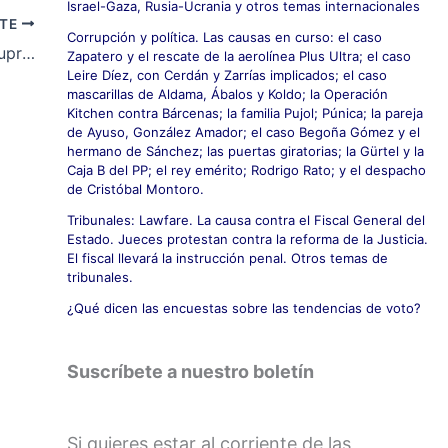
Israel-Gaza, Rusia-Ucrania y otros temas internacionales
NTE
Corrupción y política. Las causas en curso: el caso
En apoyo de la candidatura al Tribunal Supremo del Magistrado De Paúl Velasco
Zapatero y el rescate de la aerolínea Plus Ultra; el caso
Leire Díez, con Cerdán y Zarrías implicados; el caso
mascarillas de Aldama, Ábalos y Koldo; la Operación
Kitchen contra Bárcenas; la familia Pujol; Púnica; la pareja
de Ayuso, González Amador; el caso Begoña Gómez y el
hermano de Sánchez; las puertas giratorias; la Gürtel y la
Caja B del PP; el rey emérito; Rodrigo Rato; y el despacho
de Cristóbal Montoro.
Tribunales: Lawfare. La causa contra el Fiscal General del
Estado. Jueces protestan contra la reforma de la Justicia.
El fiscal llevará la instrucción penal. Otros temas de
tribunales.
¿Qué dicen las encuestas sobre las tendencias de voto?
Suscríbete a nuestro boletín
Si quieres estar al corriente de las