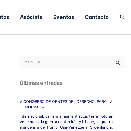
Busc
tos
Asóciate
Eventos
Contacto
B
u
s
c
Últimas entradas
a
r
p
V CONGRESO DE GENTES DEL DERECHO. PARA LA
o
DEMOCRACIA
r
:
Internacional: carrera armamentística, terremoto en
Venezuela, la guerra contra Irán y Líbano, la guerra
arancelaria de Trump, Usa-Venezuela, Groenlandia,