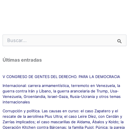
B
u
s
c
Últimas entradas
a
r
p
V CONGRESO DE GENTES DEL DERECHO. PARA LA DEMOCRACIA
o
Internacional: carrera armamentística, terremoto en Venezuela, la
r
guerra contra Irán y Líbano, la guerra arancelaria de Trump, Usa-
:
Venezuela, Groenlandia, Israel-Gaza, Rusia-Ucrania y otros temas
internacionales
Corrupción y política. Las causas en curso: el caso Zapatero y el
rescate de la aerolínea Plus Ultra; el caso Leire Díez, con Cerdán y
Zarrías implicados; el caso mascarillas de Aldama, Ábalos y Koldo; la
Operación Kitchen contra Bárcenas; la familia Pujol; Púnica; la pareja