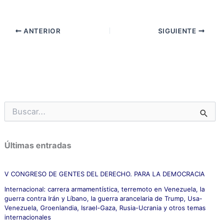
ANTERIOR
SIGUIENTE
B
u
s
c
Últimas entradas
a
r
p
V CONGRESO DE GENTES DEL DERECHO. PARA LA DEMOCRACIA
o
Internacional: carrera armamentística, terremoto en Venezuela, la
r
guerra contra Irán y Líbano, la guerra arancelaria de Trump, Usa-
:
Venezuela, Groenlandia, Israel-Gaza, Rusia-Ucrania y otros temas
internacionales