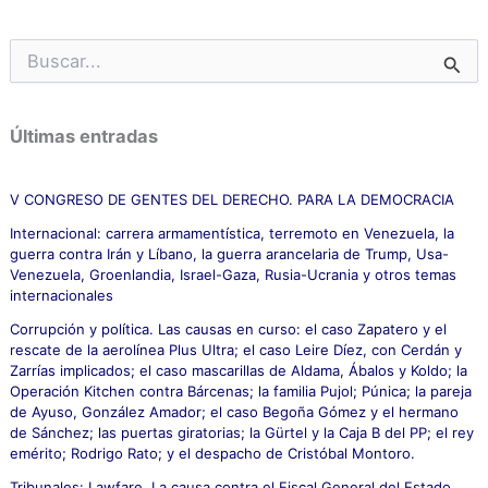
B
u
s
c
Últimas entradas
a
r
p
V CONGRESO DE GENTES DEL DERECHO. PARA LA DEMOCRACIA
o
Internacional: carrera armamentística, terremoto en Venezuela, la
r
guerra contra Irán y Líbano, la guerra arancelaria de Trump, Usa-
:
Venezuela, Groenlandia, Israel-Gaza, Rusia-Ucrania y otros temas
internacionales
Corrupción y política. Las causas en curso: el caso Zapatero y el
rescate de la aerolínea Plus Ultra; el caso Leire Díez, con Cerdán y
Zarrías implicados; el caso mascarillas de Aldama, Ábalos y Koldo; la
Operación Kitchen contra Bárcenas; la familia Pujol; Púnica; la pareja
de Ayuso, González Amador; el caso Begoña Gómez y el hermano
de Sánchez; las puertas giratorias; la Gürtel y la Caja B del PP; el rey
emérito; Rodrigo Rato; y el despacho de Cristóbal Montoro.
Tribunales: Lawfare. La causa contra el Fiscal General del Estado.