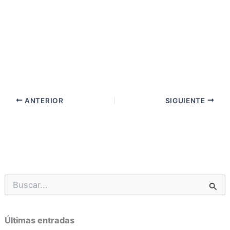
ANTERIOR
SIGUIENTE
B
u
s
c
Últimas entradas
a