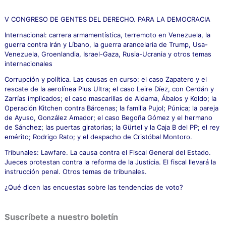
r
p
V CONGRESO DE GENTES DEL DERECHO. PARA LA DEMOCRACIA
o
Internacional: carrera armamentística, terremoto en Venezuela, la
r
guerra contra Irán y Líbano, la guerra arancelaria de Trump, Usa-
:
Venezuela, Groenlandia, Israel-Gaza, Rusia-Ucrania y otros temas
internacionales
Corrupción y política. Las causas en curso: el caso Zapatero y el
rescate de la aerolínea Plus Ultra; el caso Leire Díez, con Cerdán y
Zarrías implicados; el caso mascarillas de Aldama, Ábalos y Koldo; la
Operación Kitchen contra Bárcenas; la familia Pujol; Púnica; la pareja
de Ayuso, González Amador; el caso Begoña Gómez y el hermano
de Sánchez; las puertas giratorias; la Gürtel y la Caja B del PP; el rey
emérito; Rodrigo Rato; y el despacho de Cristóbal Montoro.
Tribunales: Lawfare. La causa contra el Fiscal General del Estado.
Jueces protestan contra la reforma de la Justicia. El fiscal llevará la
instrucción penal. Otros temas de tribunales.
¿Qué dicen las encuestas sobre las tendencias de voto?
Suscríbete a nuestro boletín