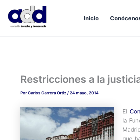
Ir
al
Inicio
Conóceno
contenido
Restricciones a la justici
Por
Carlos Carrera Ortiz
/
24 mayo, 2014
El
Con
la Fun
Madrid
que h