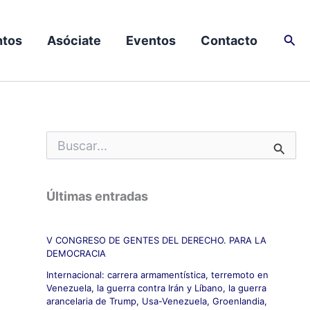
Busc
tos
Asóciate
Eventos
Contacto
B
u
s
c
Últimas entradas
a
r
p
V CONGRESO DE GENTES DEL DERECHO. PARA LA
o
DEMOCRACIA
r
:
Internacional: carrera armamentística, terremoto en
Venezuela, la guerra contra Irán y Líbano, la guerra
arancelaria de Trump, Usa-Venezuela, Groenlandia,