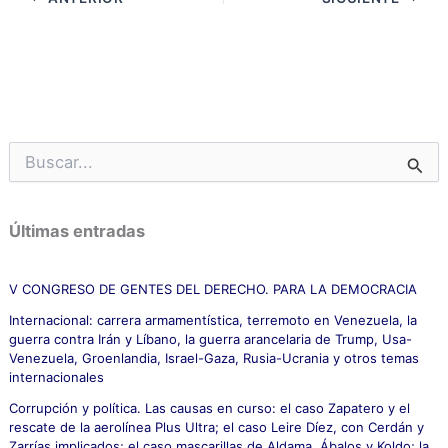
B
u
s
c
Últimas entradas
a
r
p
V CONGRESO DE GENTES DEL DERECHO. PARA LA DEMOCRACIA
o
Internacional: carrera armamentística, terremoto en Venezuela, la
r
guerra contra Irán y Líbano, la guerra arancelaria de Trump, Usa-
:
Venezuela, Groenlandia, Israel-Gaza, Rusia-Ucrania y otros temas
internacionales
Corrupción y política. Las causas en curso: el caso Zapatero y el
rescate de la aerolínea Plus Ultra; el caso Leire Díez, con Cerdán y
Zarrías implicados; el caso mascarillas de Aldama, Ábalos y Koldo; la