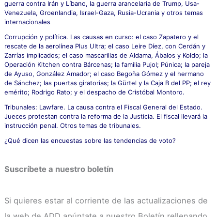
guerra contra Irán y Líbano, la guerra arancelaria de Trump, Usa-
:
Venezuela, Groenlandia, Israel-Gaza, Rusia-Ucrania y otros temas
internacionales
Corrupción y política. Las causas en curso: el caso Zapatero y el
rescate de la aerolínea Plus Ultra; el caso Leire Díez, con Cerdán y
Zarrías implicados; el caso mascarillas de Aldama, Ábalos y Koldo; la
Operación Kitchen contra Bárcenas; la familia Pujol; Púnica; la pareja
de Ayuso, González Amador; el caso Begoña Gómez y el hermano
de Sánchez; las puertas giratorias; la Gürtel y la Caja B del PP; el rey
emérito; Rodrigo Rato; y el despacho de Cristóbal Montoro.
Tribunales: Lawfare. La causa contra el Fiscal General del Estado.
Jueces protestan contra la reforma de la Justicia. El fiscal llevará la
instrucción penal. Otros temas de tribunales.
¿Qué dicen las encuestas sobre las tendencias de voto?
Suscríbete a nuestro boletín
Si quieres estar al corriente de las actualizaciones de
la web de ADD apúntate a nuestro Boletín rellenando