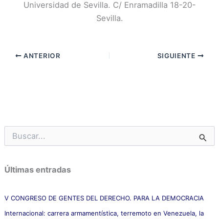
Universidad de Sevilla. C/ Enramadilla 18-20-
Sevilla.
ANTERIOR
SIGUIENTE
B
u
s
c
Últimas entradas
a
r
p
V CONGRESO DE GENTES DEL DERECHO. PARA LA DEMOCRACIA
o
Internacional: carrera armamentística, terremoto en Venezuela, la
r